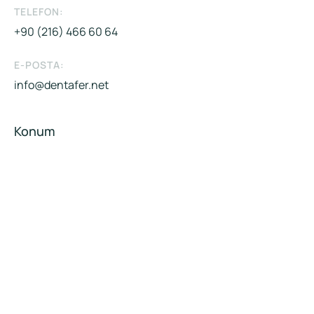
TELEFON:
+90 (216) 466 60 64
E-POSTA:
info@dentafer.net
Konum