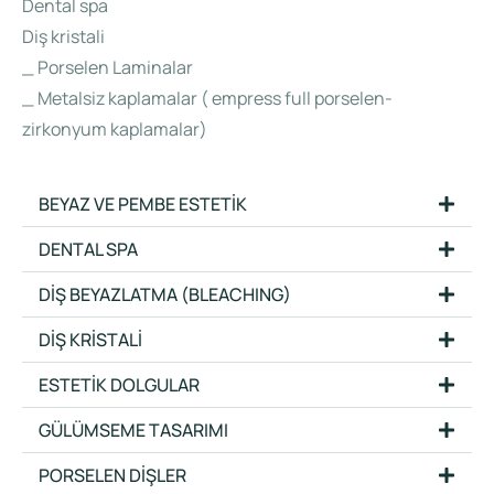
Dental spa
Diş kristali
_ Porselen Laminalar
_ Metalsiz kaplamalar ( empress full porselen-
zirkonyum kaplamalar)
BEYAZ VE PEMBE ESTETİK
DENTAL SPA
DİŞ BEYAZLATMA (BLEACHING)
DİŞ KRİSTALİ
ESTETİK DOLGULAR
GÜLÜMSEME TASARIMI
PORSELEN DİŞLER